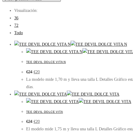
Visualización:
36
72
Todo
TEE DEVIL DOLCE VITA N
El
El
€
24
€
20
precio
precio
original
actual
La modelo mide 1,70 m y lleva una talla L Detalles Gráfico e
era:
es:
€24.
€20.
días.
TEE DEVIL DOLCE VITA
El
El
€
24
€
20
precio
precio
original
actual
El modelo mide 1,75 m y lleva una talla L Detalles Gráfico e
era:
es: