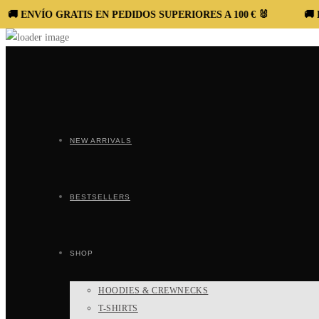
O GRATIS EN PEDIDOS SUPERIORES A 100 € 🐰
🚚 ENVÍO GR
Ir
al
contenido
NEW ARRIVALS
BESTSELLERS
SHOP
HOODIES & CREWNECKS
T-SHIRTS