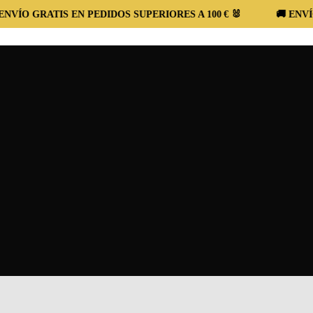
ATIS EN PEDIDOS SUPERIORES A 100 € 🐰
🚚 ENVÍO GRATIS