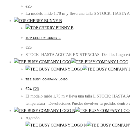
€
25
La modelo mide 1,70 m y lleva una talla S STOCK: HASTA AG
TOP CHERRY BUNNY B
€
25
STOCK: HASTA AGOTAR EXISTENCIAS. Detalles Logo estampado
TEE BUSY COMPANY LOGO
El
El
€
24
€
20
precio
precio
original
actual
El modelo mide 1,75 m y lleva una talla L STOCK: HASTA 
era:
es:
€24.
€20.
temperatura Devoluciones Puedes devolver tu pedido, dentro d
Agotado