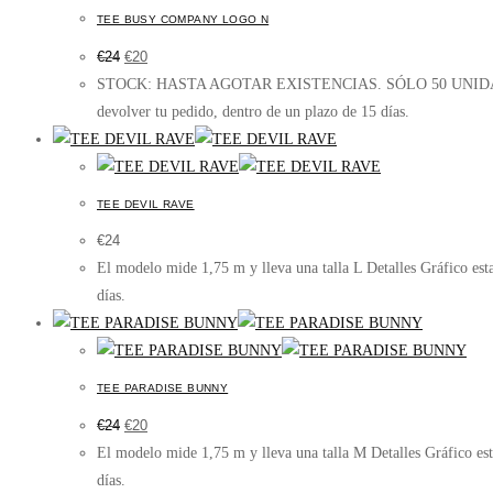
TEE BUSY COMPANY LOGO N
El
El
€
24
€
20
precio
precio
original
actual
STOCK: HASTA AGOTAR EXISTENCIAS. SÓLO 50 UNIDADES LIMI
era:
es:
€24.
€20.
devolver tu pedido, dentro de un plazo de 15 días.
TEE DEVIL RAVE
€
24
El modelo mide 1,75 m y lleva una talla L Detalles Gráfico e
días.
TEE PARADISE BUNNY
El
El
€
24
€
20
precio
precio
original
actual
El modelo mide 1,75 m y lleva una talla M Detalles Gráfico e
era:
es:
€24.
€20.
días.