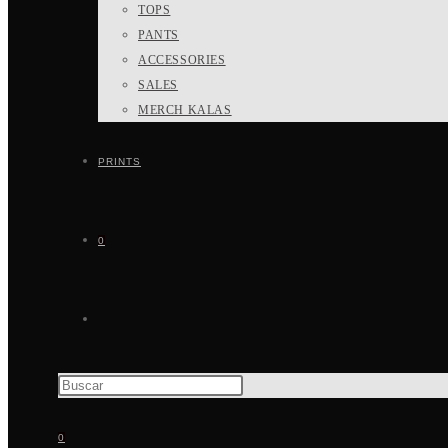
TOPS
PANTS
ACCESSORIES
SALES
MERCH KALAS
PRINTS
0
ALTERNAR
BÚSQUEDA
0