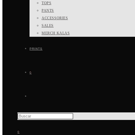
TOPS
PANTS
ACCESSORIES
SALES
MERCH KALAS
PRINTS
0
ALTERNAR
BÚSQUEDA
0