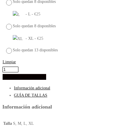
Solo quedan 8 disponibles
-
L
-
€
25
Solo quedan 8 disponibles
-
XL
-
€
25
Solo quedan 13 disponibles
Limpiar
TEE
STAR
AÑADIR AL CARRITO
BUNNY
Información adicional
B
GUÍA DE TALLAS
cantidad
Información adicional
Talla
S, M, L, XL