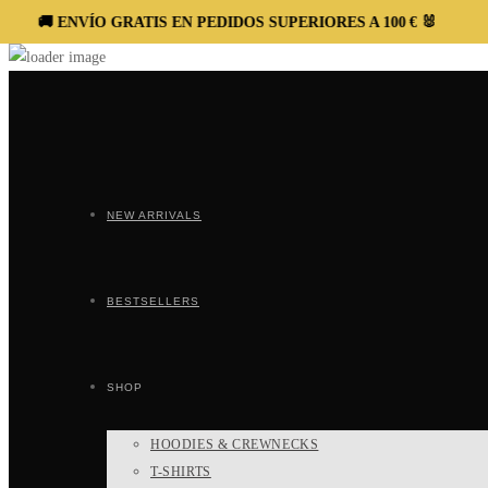
 ENVÍO GRATIS EN PEDIDOS SUPERIORES A 100 € 🐰
🚚 ENV
Ir
al
contenido
NEW ARRIVALS
BESTSELLERS
SHOP
HOODIES & CREWNECKS
T-SHIRTS