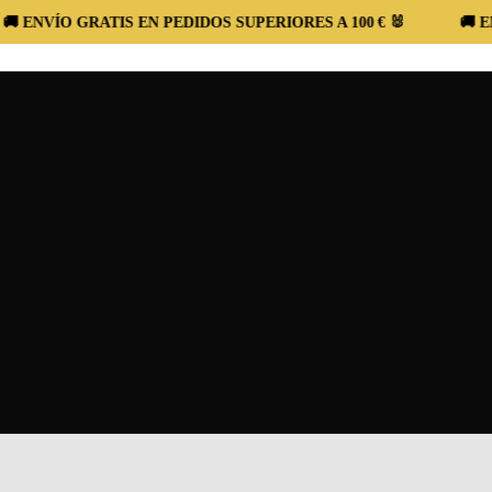
ÍO GRATIS EN PEDIDOS SUPERIORES A 100 € 🐰
🚚 ENVÍO G