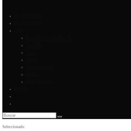
NEW ARRIVALS
BESTSELLERS
SHOP
HOODIES & CREWNECKS
T-SHIRTS
TOPS
PANTS
ACCESSORIES
SALES
MERCH KALAS
PRINTS
0
Seleccionado: