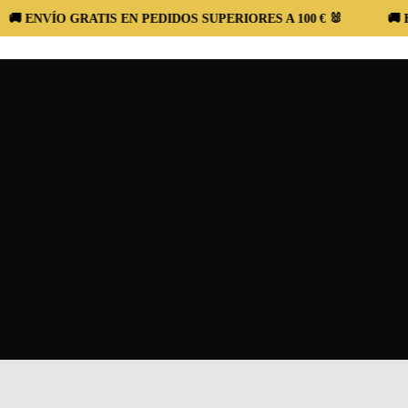
VÍO GRATIS EN PEDIDOS SUPERIORES A 100 € 🐰
🚚 ENVÍO 